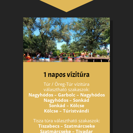
1 napos vízitúra
Túr / Öreg-Túr vízitúra
választható szakaszok:
Nagyhódos – Garbolc – Nagyhódos
Nagyhódos – Sonkád
Sonkád – Kölcse
Kölcse – Túristvándi
Tisza túra választható szakaszok:
Tiszabecs – Szatmárcseke
Szatmárcseke – Tivadar