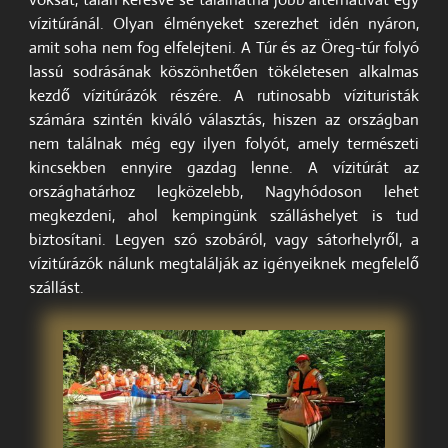
vízitúránál. Olyan élményeket szerezhet idén nyáron,
amit soha nem fog elfelejteni. A Túr és az Öreg-túr folyó
lassú sodrásának köszönhetően tökéletesen alkalmas
kezdő vízitúrázók részére. A rutinosabb vízituristák
számára szintén kiváló választás, hiszen az országban
nem találnak még egy ilyen folyót, amely természeti
kincsekben ennyire gazdag lenne. A vízitúrát az
országhatárhoz legközelebb, Nagyhódoson lehet
megkezdeni, ahol kempingünk szálláshelyet is tud
biztosítani. Legyen szó szobáról, vagy sátorhelyről, a
vízitúrázók nálunk megtalálják az igényeiknek megfelelő
szállást.