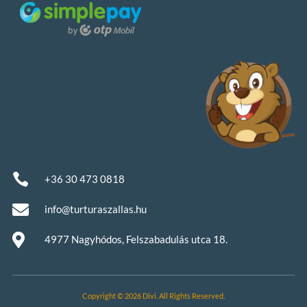

+36 30 473 0818

info@turturaszallas.hu

4977 Nagyhódos, Felszabadulás utca 18.
Copyright © 2026 Divi. All Rights Reserved.