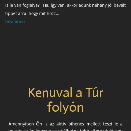
is le van foglalva?! Ha, így van, akkor adunk néhány jól bevált
tippet arra, hogy mit hozz...
bővebben
Kenuval a Túr
folyón
Amennyiben Ön is az aktív pihenés mellett teszi le a
voksát, talán keresve se találhatna jobb alternatívát egy