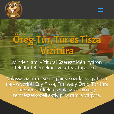
Öreg-Túr, Túr és Tisza
Vízitúra
Minden, ami vízitúra! Szerezz idén nyáron
feledhetetlen élményeket vízitúráinkon!
Válassz vízitúra csomagjaink közül, 1 vagy több
napos veriót! Egy Tisza, Túr, vagy Öreg-Túr túra
bárkinek tökéletes választás, aki egy
természetközeli aktív programra vágyna.