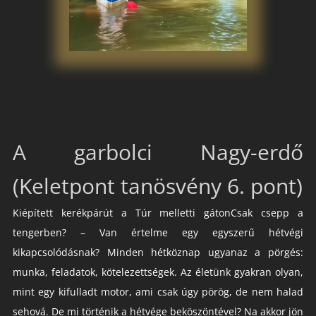
A garbolci Nagy-erdő
(Keletpont tanösvény 6. pont)
Kiépített kerékpárút a Túr melletti gátonCsak csepp a
tengerben? – Van értelme egy egyszerű hétvégi
kikapcsolódásnak? Minden hétköznap ugyanaz a pörgés:
munka, feladatok, kötelezettségek. Az életünk gyakran olyan,
mint egy kifulladt motor, ami csak úgy pörög, de nem halad
sehová. De mi történik a hétvége beköszöntével? Na akkor jön