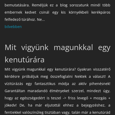
bemutatására. Reméljük ez a blog sorozatunk minél több
embernek kedvet csinál egy kis környékbeli kerékpáros
felfedező túrához. Ne...
bővebben
Mit vigyünk magunkkal egy
kenutúrára
Mit vigyünk magunkkal egy kenutúrára? Gyakran visszatérő
kérdésre próbáljuk meg összefoglalni Nektek a választ! A
vízitúrázás egy fantasztikus módja az aktív pihenésnek!
Garantáltan maradandó élményeket szerzel, mindezt úgy,
hogy az egészségedért is teszel -> friss levegő + mozgás +
jókedv! De, ha már eljutottál ehhez a bejegyzéshez, a
fentiekkel valószínűleg tisztában vagy, talán már a kenutúrád