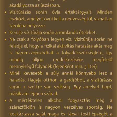
akadályozza az úszásban.
Vízitúrázás során óvja értéktárgyait. Minden
eszközt, amelyet óvni kell a nedvességtől, vízhatlan
tárolóba helyezze.
Kerülje vízitúrája során a romlandó ételeket.
Ne csak a folyóban legyen víz. Vízitúrája során ne
feledje el, hogy a fizikai aktivitás hatására akár meg
is háromszorozódhat a folyadékszükséglete, így
mindig álljon rendelkezésére megfelelő
mennyiségű folyadék (fejenként min. 3 liter)
Minél kevesebb a súly annál könnyebb lesz a
haladás. Hagyja otthon a gardróbot, a vízitúrázás
során 2 szettre van szükség. Egy amelyet hord,
másik ami éppen szárad.
A mértéktelen alkohol fogyasztás még a
szárazföldön is nagyon veszélyes sportág. Ne
kockáztassa saját maga és társai testi épségét a