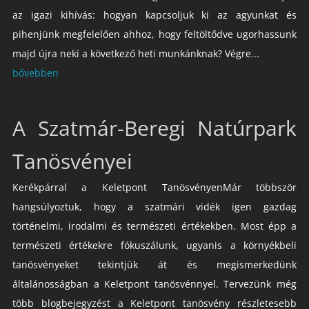
az igazi kihívás: hogyan kapcsoljuk ki az agyunkat és
pihenjünk megfelelően ahhoz, hogy feltöltődve ugorhassunk
majd újra neki a következő heti munkánknak? Végre...
bővebben
A Szatmár-Beregi Natúrpark
Tanösvényei
Kerékpárral a Keletpont TanösvényenMár többször
hangsúlyoztuk, hogy a szatmári vidék igen gazdag
történelmi, irodalmi és természeti értékekben. Most épp a
természeti értékekre fókuszálunk, ugyanis a környékbeli
tanösvényeket tekintjük át és megismerkedünk
általánosságban a Keletpont tanösvénnyel. Tervezünk még
több blogbejegyzést a Keletpont tanösvény részletesebb