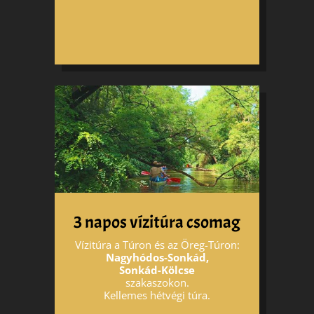
3 napos vízitúra csomag
Vízitúra a Túron és az Öreg-Túron:
Nagyhódos-Sonkád,
Sonkád-Kölcse
szakaszokon.
Kellemes hétvégi túra.