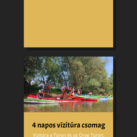
4 napos vízitúra csomag
Vízitúra a Túron és az Öreg Túron: