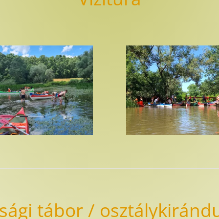
úsági tábor / osztálykiránd