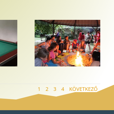
1
2
3
4
KÖVETKEZŐ