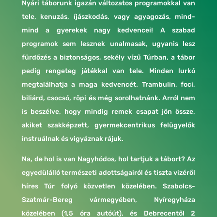
Nyári táborunk igazán változatos programokkal van
tele, kenuzás, íjászkodás, vagy agyagozás, mind-
mind a gyerekek nagy kedvencei! A szabad
programok sem lesznek unalmasak, ugyanis lesz
fürdőzés a biztonságos, sekély vízű Túrban, a tábor
pedig rengeteg játékkal van tele. Minden lurkó
megtalálhatja a maga kedvencét. Trambulin, foci,
biliárd, csocsó, röpi és még sorolhatnánk. Arról nem
is beszélve, hogy mindig remek csapat jön össze,
akiket szakképzett, gyermekcentrikus felügyelők
instruálnak és vigyáznak rájuk.
Na, de hol is van Nagyhódos, hol tartjuk a tábort? Az
egyedülálló természeti adottságairól és tiszta vizéről
híres Túr folyó közvetlen közelében. Szabolcs-
Szatmár-Bereg vármegyében, Nyíregyháza
közelében (1,5 óra autóút), és Debrecentől 2