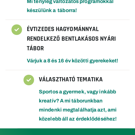
Mi tényleg változatos programokkal
készülünk a táborra!
ÉVTIZEDES HAGYOMÁNNYAL

RENDELKEZŐ BENTLAKÁSOS NYÁRI
TÁBOR
Várjuk a 8 és 16 év közötti gyerekeket!
VÁLASZTHATÓ TEMATIKA

Sportos a gyermek, vagy inkább
kreatív? A mi táborunkban
mindenki megtalálhatja azt, ami
közelebb áll az érdeklődéséhez!