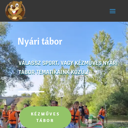
Nyári tábor
VÁLASSZ SPORT, VAGY KÉZMŰVES NYÁRI
TÁBOR TEMATIKÁINK KÖZÜL!
KÉZMŰVES
TÁBOR