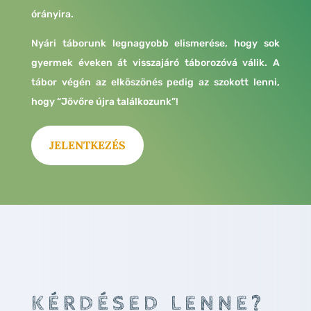
órányira.
Nyári táborunk legnagyobb elismerése, hogy sok
gyermek éveken át visszajáró táborozóvá válik. A
tábor végén az elköszönés pedig az szokott lenni,
hogy “Jövőre újra találkozunk”!
JELENTKEZÉS
KÉRDÉSED LENNE?