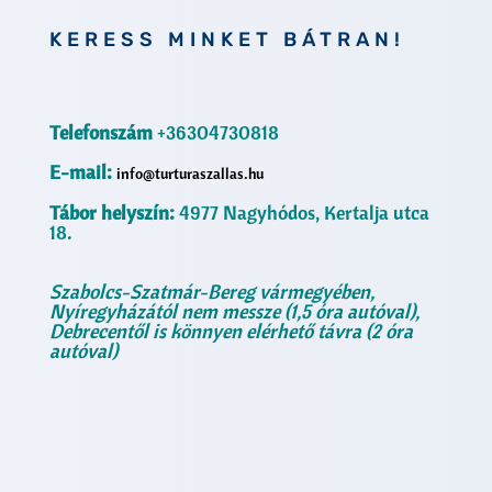
KERESS MINKET BÁTRAN!
Telefonszám
+36304730818
E-mail:
info@turturaszallas.hu
Tábor helyszín:
4977 Nagyhódos, Kertalja utca
18.
Szabolcs-Szatmár-Bereg vármegyében,
Nyíregyházától nem messze (1,5 óra autóval),
Debrecentől is könnyen elérhető távra (2 óra
autóval)