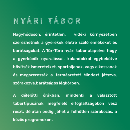
NYÁRI TÁBOR
Nagyhódoson, érintetlen, vidéki környezetben
szerezhetnek a gyerekek életre szóló emlékeket és
barátságokat! A Túr-Túra nyári tábor alapelve, hogy
a gyerkőcök nyaralással, kalandokkal egybekötve
bővítsék ismereteiket, sportoljanak, vagy alkossanak
és megszeressék a természetet! Mindezt játszva,
szórakozva,barátságos légkörben.
A délelőtti órákban, mindenki a választott
tábortípusának megfelelő elfoglaltságokon vesz
részt, délután pedig jöhet a felhőtlen szórakozás, a
közös programokon.