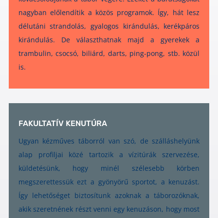
nagyban előlendítik a közös programok. Így, hát lesz
délutáni strandolás, gyalogos kirándulás, kerékpáros
kirándulás. De választhatnak majd a gyerekek a
trambulin, csocsó, biliárd, darts, ping-pong, stb. közül
is.
FAKULTATÍV KENUTÚRA
Ugyan kézműves táborról van szó, de szálláshelyünk
alap profiljai közé tartozik a vízitúrák szervezése,
küldetésünk, hogy minél szélesebb körben
megszerettessük ezt a gyönyörű sportot, a kenuzást.
Így lehetőséget biztosítunk azoknak a táborozóknak,
akik szeretnének részt venni egy kenuzáson, hogy most