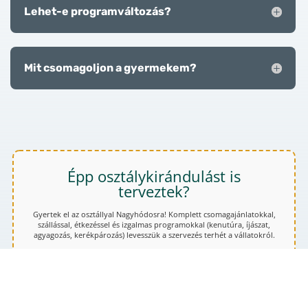
Lehet-e programváltozás?
Mit csomagoljon a gyermekem?
Épp osztálykirándulást is
terveztek?
Gyertek el az osztállyal Nagyhódosra! Komplett csomagajánlatokkal,
szállással, étkezéssel és izgalmas programokkal (kenutúra, íjászat,
agyagozás, kerékpározás) levesszük a szervezés terhét a vállatokról.
Osztálykirándulás csomagok →