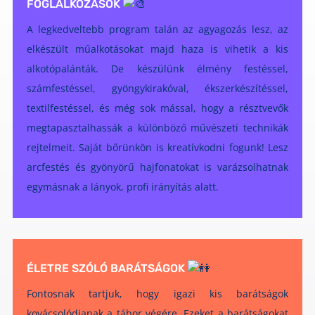
FOGLALKOZÁSOK
A legkedveltebb program talán az agyagozás lesz, az
elkészült műalkotásokat majd haza is vihetik a kis
alkotópalánták. De készülünk élmény festéssel,
számfestéssel, gyöngykirakóval, ékszerkészítéssel,
textilfestéssel, és még sok mással, hogy a résztvevők
megtapasztalhassák a különböző művészeti technikák
rejtelmeit. Saját bőrünkön is kreatívkodni fogunk! Lesz
arcfestés és gyönyörű hajfonatokat is varázsolhatnak
egymásnak a lányok, profi irányítás alatt.
ÉLETRE SZÓLÓ BARÁTSÁGOK
Fontosnak tartjuk, hogy igazi kis barátságok
kovácsolódjanak a tábor végére. Ezeket a barátságokat