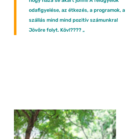
hogy haza se akart jönni! A felügyelők
odafigyelése, az étkezés, a programok, a
szállás mind mind pozitív számunkra!
Jövőre folyt. Köv!???? „