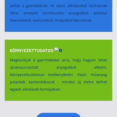
adhat a gyerekeknek. Itt olyan alkotásokat hozhatnak
létre, amelyek természetes anyagokból, például
falevelekből, kavicsokból, virágokból készülnek.
KÖRNYEZETTUDATOS
Megtanítjuk a gyermekeket arra, hogy hogyan lehet
újrahasznosított anyagokból alkotni,
környezettudatosan tevékenykedni. Papír, műanyag
palackok, kartondobozok – mindez új életre kelhet
egyedi alkotások formájában.