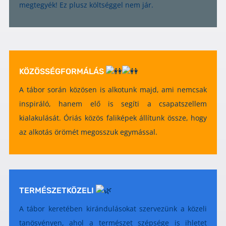
megtegyék! Ez plusz költséggel nem jár.
KÖZÖSSÉGFORMÁLÁS
A tábor során közösen is alkotunk majd, ami nemcsak
inspiráló, hanem elő is segíti a csapatszellem
kialakulását. Óriás közös faliképek állítunk össze, hogy
az alkotás örömét megosszuk egymással.
TERMÉSZETKÖZELI
A tábor keretében kirándulásokat szervezünk a közeli
tanösvényen, ahol a természet szépsége is ihletet