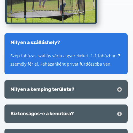
Milyen a szálláshely?
Szép faházas szállás várja a gyerekeket. 1-1 faházban 7
személy fér el. Faházanként privát fürdőszoba van.
Milyen a kemping területe?
Biztonságos-e a kenutúra?