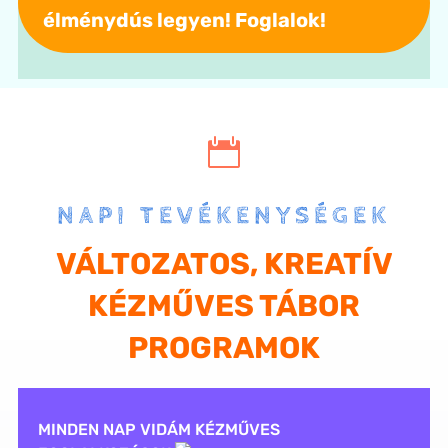
élménydús legyen! Foglalok!

NAPI TEVÉKENYSÉGEK
VÁLTOZATOS, KREATÍV
KÉZMŰVES TÁBOR
PROGRAMOK
MINDEN NAP VIDÁM KÉZMŰVES