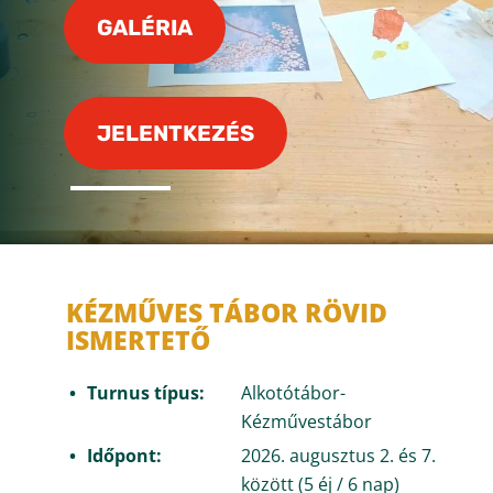
GALÉRIA
JELENTKEZÉS
KÉZMŰVES TÁBOR RÖVID
ISMERTETŐ
Turnus típus:
Alkotótábor-
Kézművestábor
Időpont:
2026. augusztus 2. és 7.
között (5 éj / 6 nap)