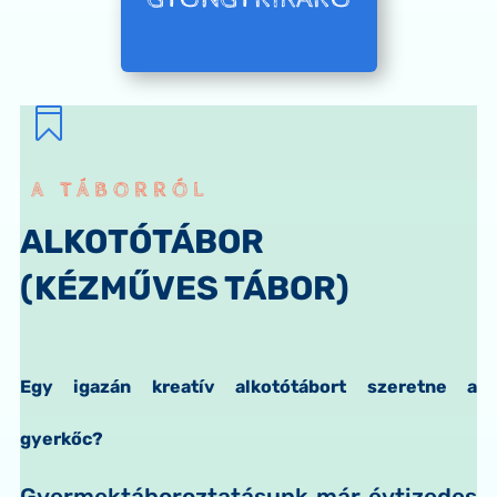

A TÁBORRÓL
ALKOTÓTÁBOR
(KÉZMŰVES TÁBOR)
Egy igazán kreatív alkotótábort szeretne a
gyerkőc?
Gyermektáboroztatásunk már évtizedes