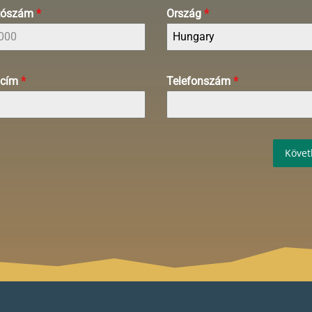
ítószám
*
Ország
*
Hungary
 cím
*
Telefonszám
*
Követ