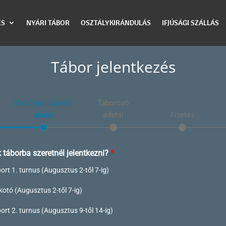
ÉS
NYÁRI TÁBOR
OSZTÁLYKIRÁNDULÁS
IFJÚSÁGI SZÁLLÁS
Tábor jelentkezés
Szülő/gondviselő
Táborozó
adatai
adatai
Fizetés
 táborba szeretnél jelentkezni?
*
ort 1. turnus (Augusztus 2-től 7-ig)
kotó (Augusztus 2-től 7-ig)
ort 2. turnus (Augusztus 9-től 14-ig)