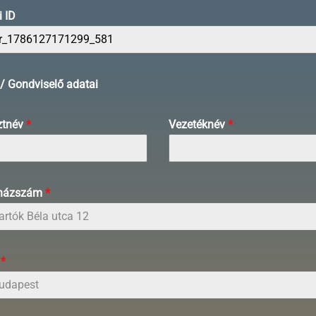
 ID
/ Gondviselő adatai
ztnév
*
Vezetéknév
*
 házszám
*
s
*