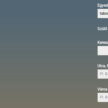
Egyedi
Szülő 
Keres
Utca,
Váro