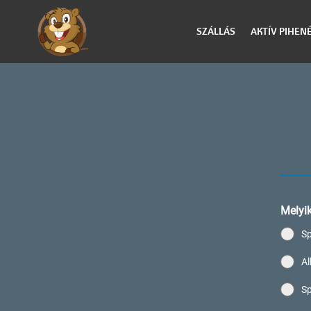
SZÁLLÁS
AKTÍV PIHEN
Melyik
Sp
Al
Sp