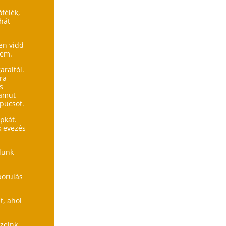
ófélék,
hát
en vidd
lem.
araitól.
ra
s
pamut
apucsot.
pkát.
k evezés
alunk
borulás
t, ahol
zeink,