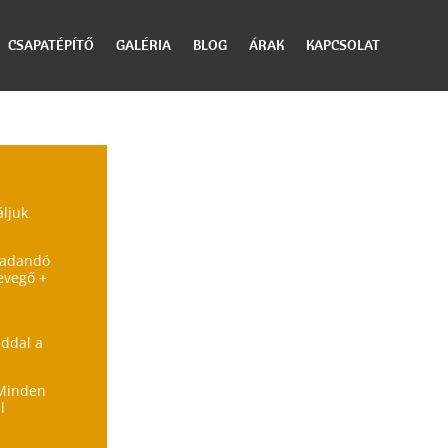
CSAPATÉPÍTŐ
GALÉRIA
BLOG
ÁRAK
KAPCSOLAT
ljuk
aradandó
levegő +
addal a
 Minden
l