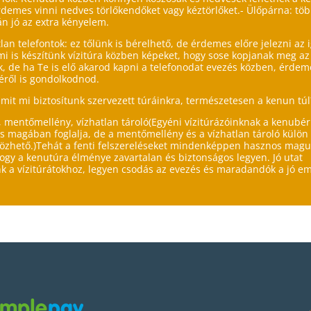
rdemes vinni nedves törlőkendőket vagy kéztörlőket.- Ülőpárna: töb
án jó az extra kényelem.
tlan telefontok: ez tőlünk is bérelhető, de érdemes előre jelezni az 
i is készítünk vízitúra közben képeket, hogy sose kopjanak meg az
, de ha Te is elő akarod kapni a telefonodat evezés közben, érdem
ről is gondolkodnod.
amit mi biztosítunk szervezett túráinkra, természetesen a kenun túl
, mentőmellény, vízhatlan tároló(Egyéni vízitúrázóinknak a kenubér
is magában foglalja, de a mentőmellény és a vízhatlan tároló külön
özhető.)Tehát a fenti felszereléseket mindenképpen hasznos magu
hogy a kenutúra élménye zavartalan és biztonságos legyen. Jó utat
k a vízitúrátokhoz, legyen csodás az evezés és maradandók a jó em