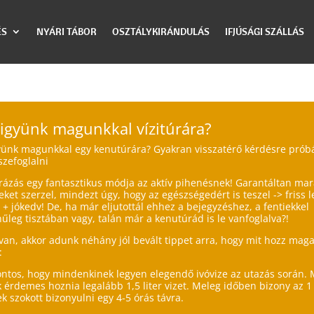
ÉS
NYÁRI TÁBOR
OSZTÁLYKIRÁNDULÁS
IFJÚSÁGI SZÁLLÁS
vigyünk magunkkal vízitúrára?
yünk magunkkal egy kenutúrára? Gyakran visszatérő kérdésre próbá
zefoglalni
úrázás egy fantasztikus módja az aktív pihenésnek! Garantáltan m
ket szerzel, mindezt úgy, hogy az egészségedért is teszel -> friss 
+ jókedv! De, ha már eljutottál ehhez a bejegyzéshez, a fentiekkel
nűleg tisztában vagy, talán már a kenutúrád is le vanfoglalva?!
 van, akkor adunk néhány jól bevált tippet arra, hogy mit hozz mag
:
Fontos, hogy mindenkinek legyen elegendő ivóvize az utazás során.
 érdemes hoznia legalább 1,5 liter vizet. Meleg időben bizony az 1 
k szokott bizonyulni egy 4-5 órás távra.