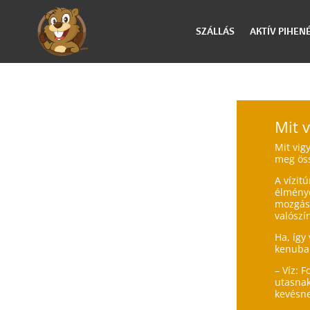
SZÁLLÁS
AKTÍV PIHEN
Mit 
Mit vig
meg öss
A vízit
élménye
mozgás 
valószí
Ha, így
kenuba
– Víz: 
utasnak
kevésne