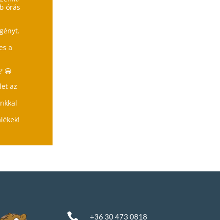
b órás
igényt.
es a
? 😀
let az
nkkal
lékek!

+36 30 473 0818