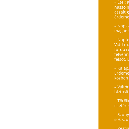
– Étel:
nassoln
aszalt 
érdemes
– Naps
magadda
– Napte
Vidd ma
fürdő r
felvenn
felsőt.
– Kalap
Érdemes
közben 
– Váltó
biztosí
– Töröl
esetére
– Szúny
sok szú
– Kéztö