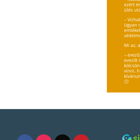
ezért é
ülés ut
– Vízha
Ugyan m
emlékek
védelmé
Mi az, 
– evező
evezőt 
kölcsön
vinni, 
kívánun
🙂