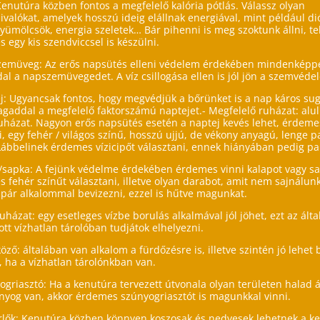
 Kenutúra közben fontos a megfelelő kalória pótlás. Válassz olyan
ivalókat, amelyek hosszú ideig elállnak energiával, mint például di
gyümölcsök, energia szeletek… Bár pihenni is meg szoktunk állni, te
 egy kis szendviccsel is készülni.
zemüveg: Az erős napsütés elleni védelem érdekében mindenképp
l a napszemüvegedet. A víz csillogása ellen is jól jön a szemvéde
j: Ugyancsak fontos, hogy megvédjük a bőrünket is a nap káros sug
gaddal a megfelelő faktorszámú naptejet.- Megfelelő ruházat: alul
uházat. Nagyon erős napsütés esetén a naptej kevés lehet, érdeme
i, egy fehér / világos színű, hosszú ujjú, de vékony anyagú, lenge 
 Lábbelinek érdemes vízicipőt választani, ennek hiányában pedig p
/sapka: A fejünk védelme érdekében érdemes vinni kalapot vagy sa
 fehér színűt választani, illetve olyan darabot, amit nem sajnálun
pár alkalommal bevizezni, ezzel is hűtve magunkat.
ruházat: egy esetleges vízbe borulás alkalmával jól jöhet, ezt az ált
tott vízhatlan tárolóban tudjátok elhelyezni.
köző: általában van alkalom a fürdőzésre is, illetve szintén jó lehet 
, ha a vízhatlan tárolónkban van.
ogriasztó: Ha a kenutúra tervezett útvonala olyan területen halad á
nyog van, akkor érdemes szúnyogriasztót is magunkkal vinni.
rlők: Kenutúra közben könnyen koszosak és nedvesek lehetnek a ke