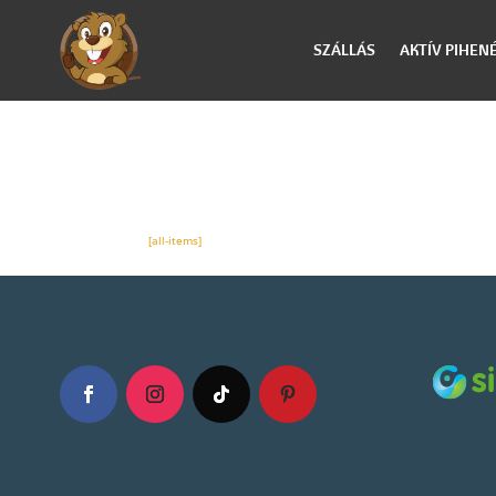
SZÁLLÁS
AKTÍV PIHEN
All items
[all-items]