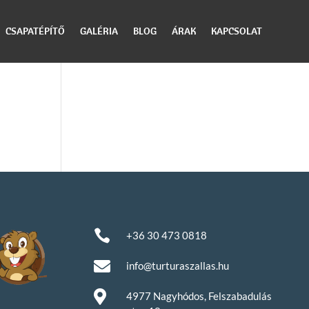
CSAPATÉPÍTŐ
GALÉRIA
BLOG
ÁRAK
KAPCSOLAT

+36 30 473 0818

info@turturaszallas.hu

4977 Nagyhódos, Felszabadulás