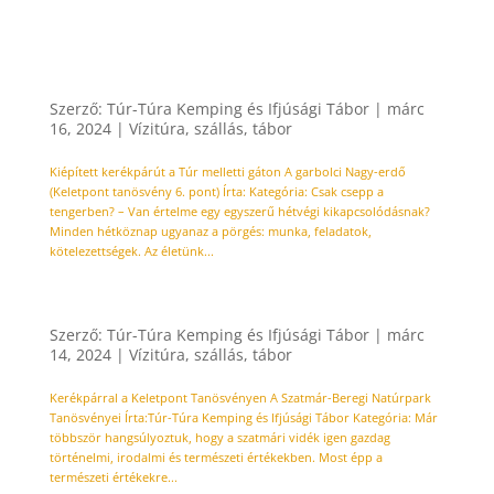
A garbolci Nagy-erdő (Keletpont tanösvény 6.
pont)
Szerző:
Túr-Túra Kemping és Ifjúsági Tábor
|
márc
16, 2024
|
Vízitúra, szállás, tábor
Kiépített kerékpárút a Túr melletti gáton A garbolci Nagy-erdő
(Keletpont tanösvény 6. pont) Írta: Kategória: Csak csepp a
tengerben? – Van értelme egy egyszerű hétvégi kikapcsolódásnak?
Minden hétköznap ugyanaz a pörgés: munka, feladatok,
kötelezettségek. Az életünk...
A Szatmár-Beregi Natúrpark Tanösvényei
Szerző:
Túr-Túra Kemping és Ifjúsági Tábor
|
márc
14, 2024
|
Vízitúra, szállás, tábor
Kerékpárral a Keletpont Tanösvényen A Szatmár-Beregi Natúrpark
Tanösvényei Írta:Túr-Túra Kemping és Ifjúsági Tábor Kategória: Már
többször hangsúlyoztuk, hogy a szatmári vidék igen gazdag
történelmi, irodalmi és természeti értékekben. Most épp a
természeti értékekre...