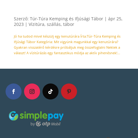
Mit vigyünk magunkkal egy kenutúrára
Szerző:
Túr-Túra Kemping és Ifjúsági Tábor
|
ápr 25,
2023
|
Vízitúra, szállás, tábor
Jó ha tudod mivel készülj egy kenutúrára Írta:Túr-Túra Kemping és
Ifjúsági Tábor Kategória: Mit vigyünk magunkkal egy kenutúrára?
Gyakran visszatérő kérdésre próbáljuk meg összefoglalni Nektek a
választ! A vízitúrázás egy fantasztikus módja az aktív pihenésnek!...